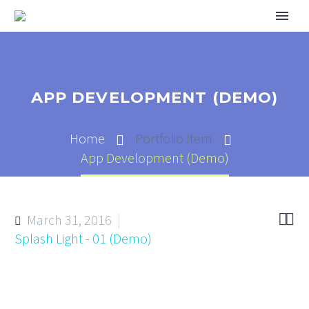
APP DEVELOPMENT (DEMO)
Home
Portfolio Item
App Development (Demo)


March 31, 2016
Splash Light - 01 (Demo)