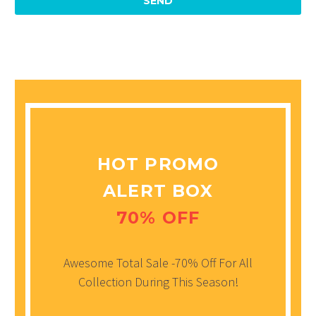
HOT PROMO
ALERT BOX
70% OFF
Awesome Total Sale -70% Off For All
Collection During This Season!