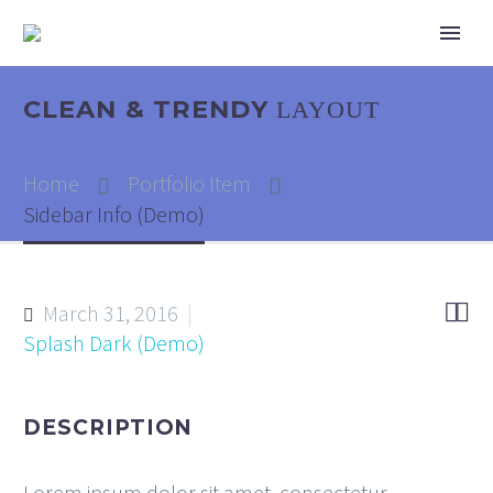
CLEAN & TRENDY
LAYOUT
Home
Portfolio Item
Sidebar Info (Demo)


March 31, 2016
Splash Dark (Demo)
DESCRIPTION
Lorem ipsum dolor sit amet, consectetur